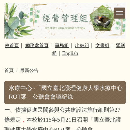
跳
到
主
要
內
容
｜
｜
｜
｜
｜
校
首頁
總務處首頁
事務組
出納組
文書組
營繕
區
｜
English
組
首頁
最新公告
水療中心~「國立臺北護理健康大學水療中心
ROT案」公聽會會議紀錄
一、依據促進民間參與公共建設法施行細則第27
條規定
，
本校於115年5月21日召開「國立臺北護
理健康大學水療中心
ROT
案」公聽會。