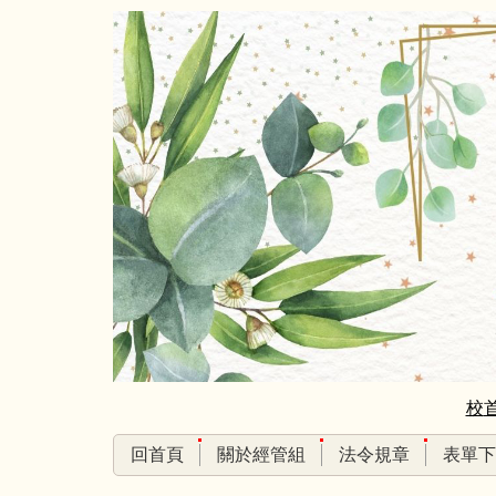
跳
到
主
要
內
容
區
校
回首頁
關於經管組
法令規章
表單下