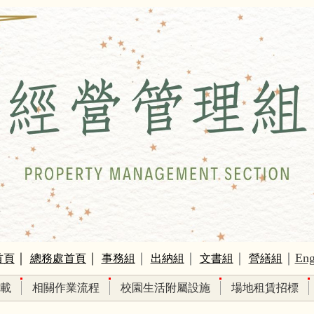
｜
｜
｜
｜
｜
｜
Eng
首頁
總務處首頁
事務組
出納組
文書組
營繕組
載
相關作業流程
校園生活附屬設施
場地租賃招標