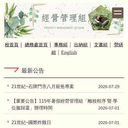
跳
到
主
要
內
容
｜
｜
｜
｜
｜
校
首頁
總務處首頁
事務組
出納組
文書組
營繕
區
｜
English
組
最新公告
21世紀~石牌門市八月寵爸專案
2026-07-29
【重要公告】115年暑假經營管理組「離校程序 暨 學
位服歸還」辦理時間
2026-07-01
21世紀~國際炸雞日
2026-07-01