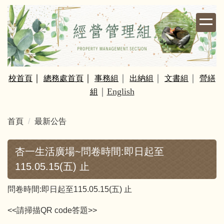
跳
到
主
要
內
容
｜
｜
｜
｜
｜
校
首頁
總務處首頁
事務組
出納組
文書組
營繕
區
｜
English
組
首頁
最新公告
杏一生活廣場~問卷時間:即日起至
115.05.15(五) 止
問卷時間:即日起至115.05.15(五) 止
<<請掃描QR code答題>>