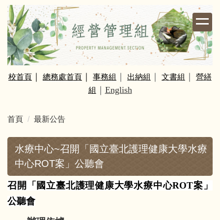
跳
到
主
要
內
容
｜
｜
｜
｜
｜
校
首頁
總務處首頁
事務組
出納組
文書組
營繕
區
｜
English
組
首頁
最新公告
水療中心~召開「國立臺北護理健康大學水療
中心ROT案」公聽會
召開「國立臺北護理健康大學水療中心
ROT
案」
公聽會