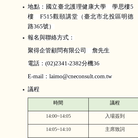
地點：國立臺北護理健康大學 學思樓
5
樓
F515
觀頤講堂（臺北市北投區明德
路
365
號）
報名與聯絡方式：
聚得企管顧問有限公司 詹先生
電話：
(02)2341-2382
分機
36
E-mail
：
laimo@cneconsult.com.tw
議程
時間
議程
14:00~14:05
入場簽到
14:05~14:10
主席致詞