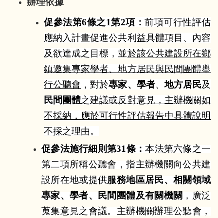
辦理依據
促參法第
6
條之
1
第
2
項：
前項可行性評估
應納入計畫促進公共利益具體項目、內容
及欲達成之目標，並
於該公共建設所在鄉
鎮邀集專家學者、地方居民與民間團體舉
行公聽會
，對於
專家、學者
、
地方居民
及
民間團體
之
建議或反對意見，主辦機關如
不採納，應於可行性評估報告中具體說明
不採之理由
。
促參法施行細則第
31
條：
本法第六條之一
第二項所稱公聽會，指主辦機關向公共建
設所在地或提供
服務地區居民、相關領域
專家、學者、民間團體及有關機關
，廣泛
蒐集意見之會議。主辦機關辦理公聽會，