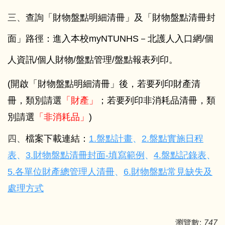
三、
查詢「財物盤點明細清冊」及「財物盤點清冊封
面」路徑：進入本校myNTUNHS－北護人入口網/個
人資訊/個人財物/盤點管理/盤點報表列印。
(
開啟「財物盤點明細清冊」後，若要列印財產清
冊，類別請選
「財產」
；若要列印非消耗品清冊，類
別請選
「非消耗品」
)
四、
檔案下載連結：
1.
盤點計畫
、
2.
盤點實施日程
表
、
3.
財物盤點清冊封面-填寫範例
、
4.
盤點記錄表
、
5.各單位財產總管理人清冊
、
6.財物盤點常見缺失及
處理方式
瀏覽數:
747