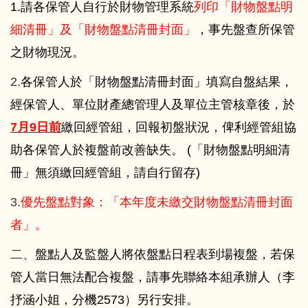
1.請各保管人自行於財物管理系統
列印「財物盤點明
細清冊」及「財物盤點清冊封面」
，事先盤查所保管
之財物現況。
2.
各保管人於「財物盤點清冊封面」填寫自盤結果，
經保管人、單位財產總管理人及單位主管核章後，於
7
月9日前
繳回經管組，回報初盤狀況，俾利經管組協
助各保管人於複盤前改善缺失。 (「財物盤點明細清
冊」無須繳回經管組，請自行留存)
3.
優先盤點對象：「本年度未繳交財物盤點清冊封面
者」。
二、
盤點人及監盤人將依盤點日程表到場複盤，若保
管人當日無法配合複盤，請事先聯絡本組承辦人（李
抒涵小姐，分機2573）另行安排。