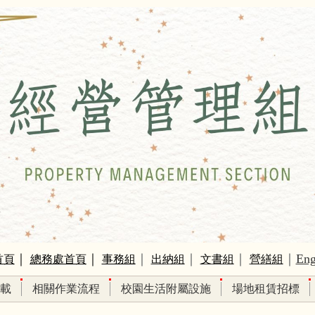
｜
｜
｜
｜
｜
｜
Eng
首頁
總務處首頁
事務組
出納組
文書組
營繕組
載
相關作業流程
校園生活附屬設施
場地租賃招標