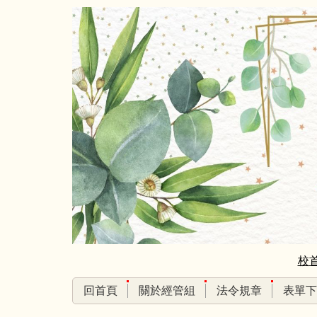
跳
到
主
要
內
容
區
校
回首頁
關於經管組
法令規章
表單下